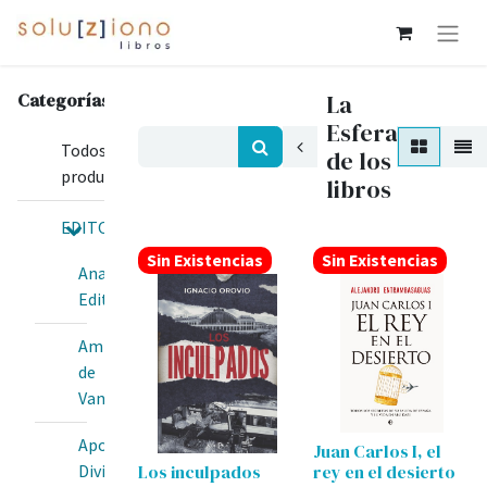
Categorías
La
Esfera
Todos los
de los
productos
libros
EDITORIALES
Sin Existencias
Sin Existencias
Anawim
Editorial
Amis
de
Van
Apostolado
Juan Carlos I, el
Los inculpados
rey en el desierto
Divina