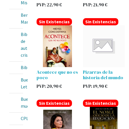
Misericordia
PVP:
22,90
€
PVP:
21,90
€
Bendita
Sin Existencias
Sin Existencias
María
Biblioteca
de
autores
cristianos
BibliotecaOnline
Acontece que no es
Pizarras de la
poco
historia del mundo
Buenas
PVP:
20,90
€
PVP:
19,90
€
Letras
Buey
Sin Existencias
Sin Existencias
mudo
CPL