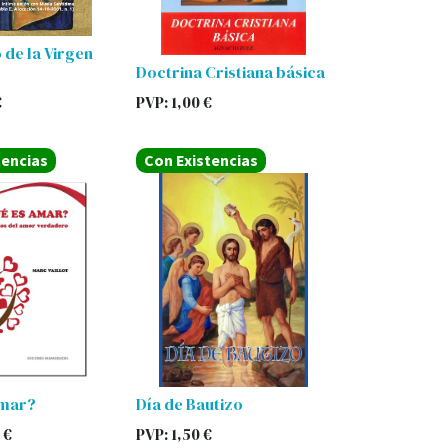
 de la Virgen
Doctrina Cristiana básica
€
PVP:
1,00
€
tencias
Con Existencias
amar?
Día de Bautizo
€
PVP:
1,50
€