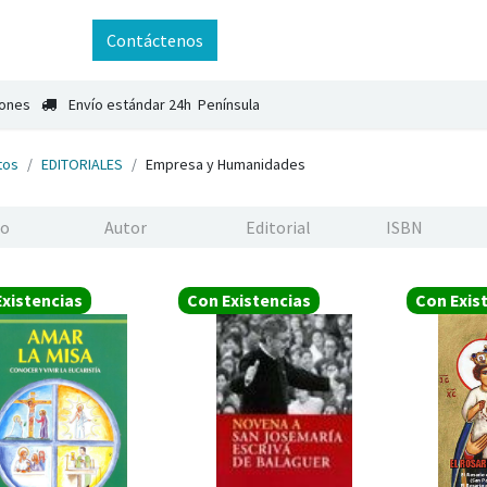
ntáctenos
Contáctenos
iones
Envío estándar 24h Península
tos
EDITORIALES
Empresa y Humanidades
xistencias
Con Existencias
Con Exis