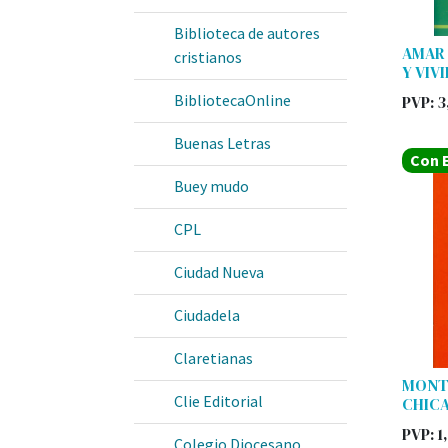
Biblioteca de autores
AMAR 
cristianos
Y VIV
BibliotecaOnline
PVP:
3
Buenas Letras
Con E
Buey mudo
CPL
Ciudad Nueva
Ciudadela
Claretianas
MONT
Clie Editorial
CHICA
PVP:
1
Colegio Diocesano