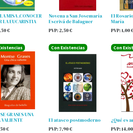
LA MISA .CONOCER
Novena a San Josemaría
El Rosario
IR LA EUCARISTIA
Escrivá de Balaguer
María
,50
€
PVP:
2,50
€
PVP:
1,00
xistencias
Con Existencias
Con Exis
SE GRASES UNA
 VALIENTE
El atasco postmoderno
¿Qué es 
,50
€
PVP:
7,90
€
PVP:
14,00