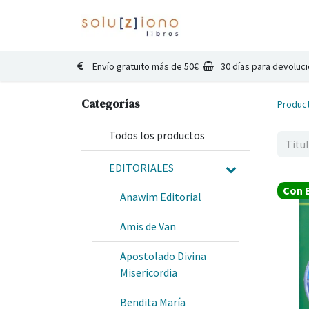
Inicio
Catálogo
Co
Envío gratuito más de 50€
30 días para devoluc
Categorías
Produc
Todos los productos
EDITORIALES
Con E
Anawim Editorial
Amis de Van
Apostolado Divina
Misericordia
Bendita María