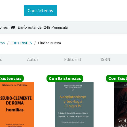
ntáctenos
Contáctenos
iones
Envío estándar 24h Península
tos
EDITORIALES
Ciudad Nueva
xistencias
Con Existencias
Con Exis