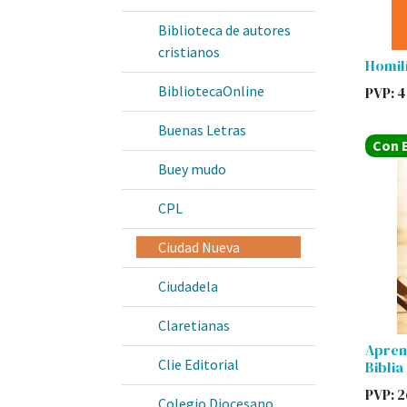
Biblioteca de autores
cristianos
Homil
BibliotecaOnline
PVP:
4
Buenas Letras
Con E
Buey mudo
CPL
Ciudad Nueva
Ciudadela
Claretianas
Apren
Clie Editorial
Biblia
PVP:
2
Colegio Diocesano