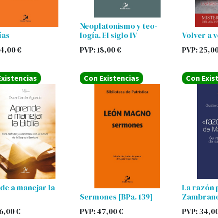
Neoplatonismo y teo-
ías
logía. El siglo IV
Volver a v
4,00
€
PVP:
18,00
€
PVP:
25,0
xistencias
Con Existencias
Con Exis
de a manejar la
La razón 
Sermones [BPa. 139]
Zambran
6,00
€
PVP:
47,00
€
PVP:
34,0