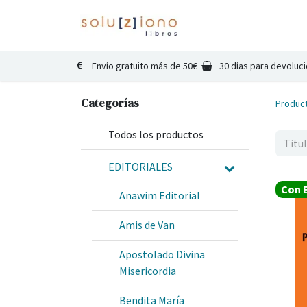
Inicio
Catálogo
Co
Envío gratuito más de 50€
30 días para devoluc
Categorías
Produc
Todos los productos
EDITORIALES
Con E
Anawim Editorial
Amis de Van
Apostolado Divina
Misericordia
Bendita María