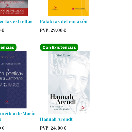
er las estrellas
Palabras del corazón
0
€
PVP:
29,00
€
tencias
Con Existencias
poética de María
o
Hannah Arendt
0
€
PVP:
24,00
€