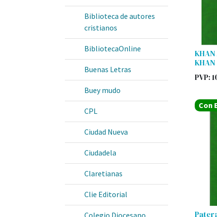
Biblioteca de autores
cristianos
BibliotecaOnline
KHAN
KHAN 
Buenas Letras
PVP:
1
Buey mudo
Con E
CPL
Ciudad Nueva
Ciudadela
Claretianas
Clie Editorial
Patera
Colegio Diocesano