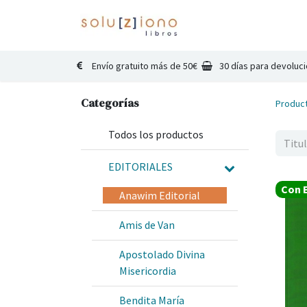
Inicio
Catálogo
Co
Envío gratuito más de 50€
30 días para devoluc
Categorías
Produc
Todos los productos
EDITORIALES
Con E
Anawim Editorial
Amis de Van
Apostolado Divina
Misericordia
Bendita María