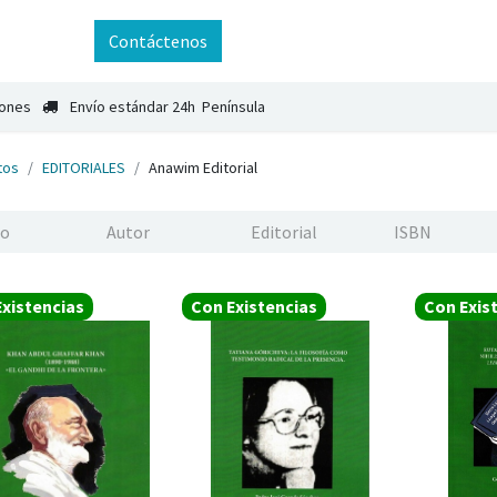
ntáctenos
Contáctenos
iones
Envío estándar 24h Península
tos
EDITORIALES
Anawim Editorial
xistencias
Con Existencias
Con Exis