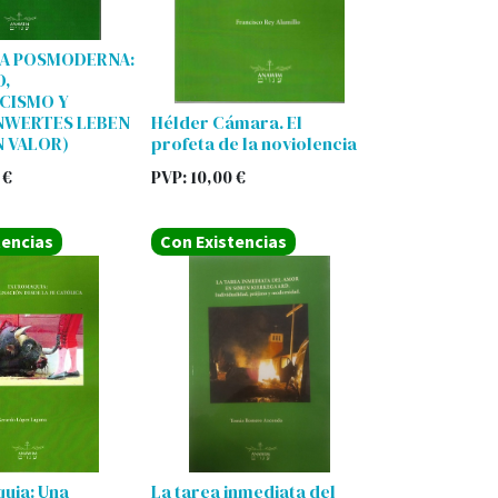
IA POSMODERNA:
O,
CISMO Y
NWERTES LEBEN
Hélder Cámara. El
N VALOR)
profeta de la noviolencia
€
PVP:
10,00
€
tencias
Con Existencias
uia: Una
La tarea inmediata del