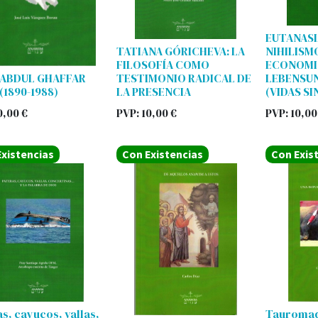
EUTANAS
TATIANA GÓRICHEVA: LA
NIHILISM
FILOSOFÍA COMO
ECONOMI
 ABDUL GHAFFAR
TESTIMONIO RADICAL DE
LEBENSU
(1890-1988)
LA PRESENCIA
(VIDAS SI
0,00
€
PVP:
10,00
€
PVP:
10,00
xistencias
Con Existencias
Con Exis
s, cayucos, vallas,
Tauromaq