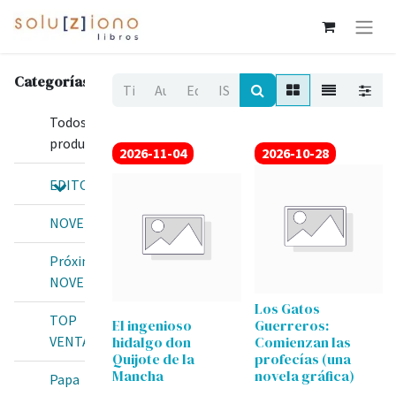
Categorías
Todos los
productos
2026-11-04
2026-10-28
EDITORIALES
NOVEDADES
Próximas
NOVEDADES
Los Gatos
TOP
El ingenioso
Guerreros:
hidalgo don
Comienzan las
VENTAS
Quijote de la
profecías (una
Mancha
novela gráfica)
Papa