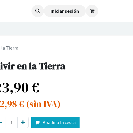
Iniciar sesión
n la Tierra
ivir en la Tierra
23,90
€
2,98
€
(sin IVA)
Añadir a la cesta