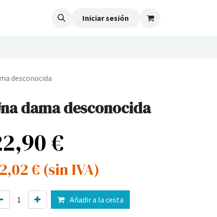
Iniciar sesión
ma desconocida
na dama desconocida
22,90
€
2,02
€
(sin IVA)
Añadir a la cesta