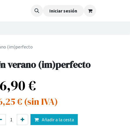
Iniciar sesión
ano (im)perfecto
n verano (im)perfecto
16,90
€
6,25
€
(sin IVA)
Añadir a la cesta