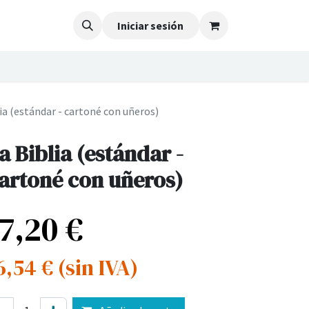
Iniciar sesión
ia (estándar - cartoné con uñeros)
a Biblia (estándar -
artoné con uñeros)
17,20
€
6,54
€
(sin IVA)