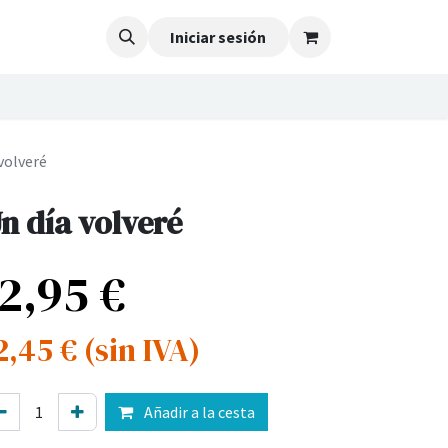
Iniciar sesión
volveré
n día volveré
12,95
€
2,45
€
(sin IVA)
Añadir a la cesta