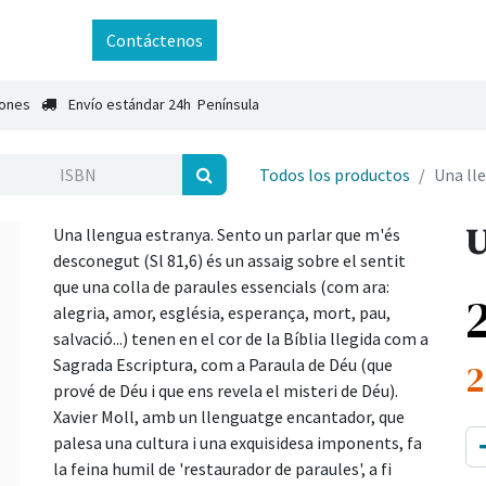
ntáctenos
Contáctenos
iones
Envío estándar 24h Península
Todos los productos
Una ll
U
Una llengua estranya. Sento un parlar que m'és
desconegut (Sl 81,6) és un assaig sobre el sentit
que una colla de paraules essencials (com ara:
alegria, amor, església, esperança, mort, pau,
salvació...) tenen en el cor de la Bíblia llegida com a
Sagrada Escriptura, com a Paraula de Déu (que
2
prové de Déu i que ens revela el misteri de Déu).
Xavier Moll, amb un llenguatge encantador, que
palesa una cultura i una exquisidesa imponents, fa
la feina humil de 'restaurador de paraules', a fi