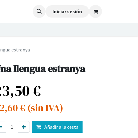
Iniciar sesión
engua estranya
na llengua estranya
23,50
€
2,60
€
(sin IVA)
Añadir a la cesta