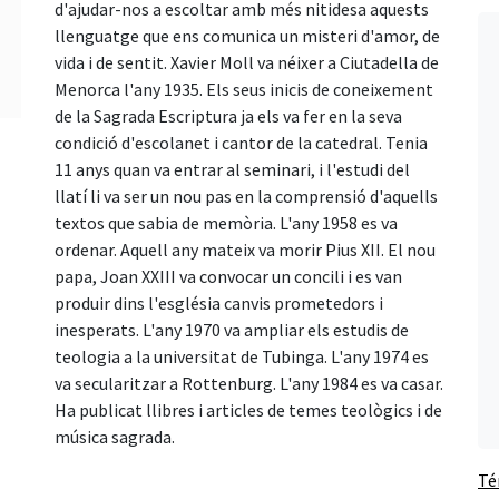
d'ajudar-nos a escoltar amb més nitidesa aquests
llenguatge que ens comunica un misteri d'amor, de
vida i de sentit. Xavier Moll va néixer a Ciutadella de
Menorca l'any 1935. Els seus inicis de coneixement
de la Sagrada Escriptura ja els va fer en la seva
condició d'escolanet i cantor de la catedral. Tenia
11 anys quan va entrar al seminari, i l'estudi del
llatí li va ser un nou pas en la comprensió d'aquells
textos que sabia de memòria. L'any 1958 es va
ordenar. Aquell any mateix va morir Pius XII. El nou
papa, Joan XXIII va convocar un concili i es van
produir dins l'església canvis prometedors i
inesperats. L'any 1970 va ampliar els estudis de
teologia a la universitat de Tubinga. L'any 1974 es
va secularitzar a Rottenburg. L'any 1984 es va casar.
Ha publicat llibres i articles de temes teològics i de
música sagrada.
Té