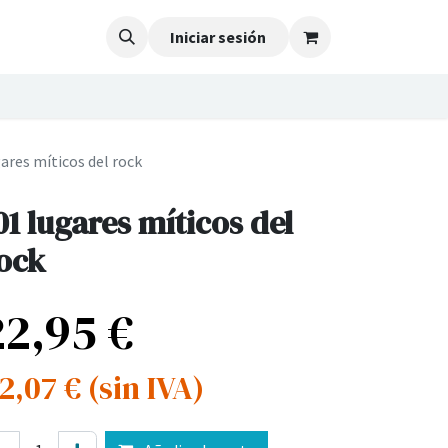
Iniciar sesión
ares míticos del rock
01 lugares míticos del
ock
22,95
€
2,07
€
(sin IVA)