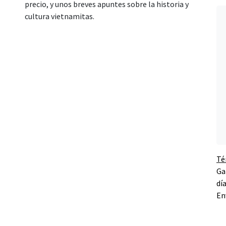
precio, y unos breves apuntes sobre la historia y
cultura vietnamitas.
Té
Ga
dí
En