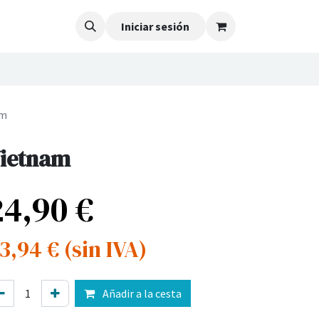
Iniciar sesión
am
ietnam
24,90
€
3,94
€
(sin IVA)
Añadir a la cesta