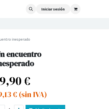
Iniciar sesión
uentro inesperado
n encuentro
nesperado
19,90
€
9,13
€
(sin IVA)