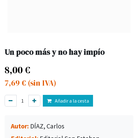
Un poco más y no hay impío
8,00
€
7,69
€
(sin IVA)
Añadir a la cesta
Autor:
DÍAZ, Carlos