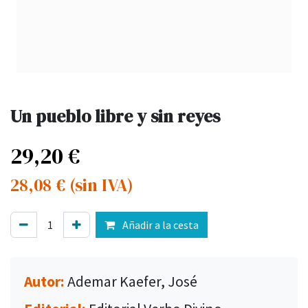
Un pueblo libre y sin reyes
29,20
€
28,08
€
(sin IVA)
Añadir a la cesta
Autor:
Ademar Kaefer, José