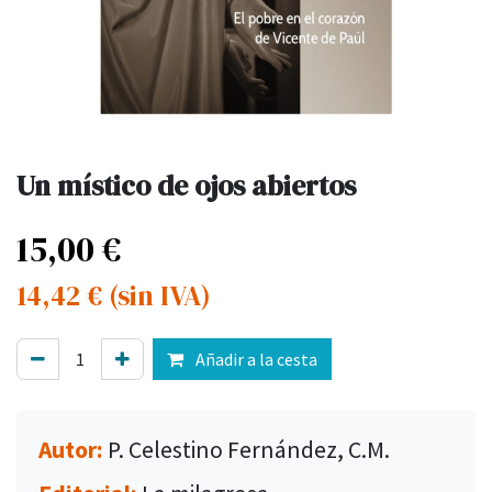
Un místico de ojos abiertos
15,00
€
14,42
€
(sin IVA)
Añadir a la cesta
Autor:
P. Celestino Fernández, C.M.