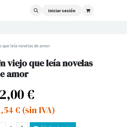
Iniciar sesión
o que leía novelas de amor
n viejo que leía novelas
e amor
12,00
€
1,54
€
(sin IVA)