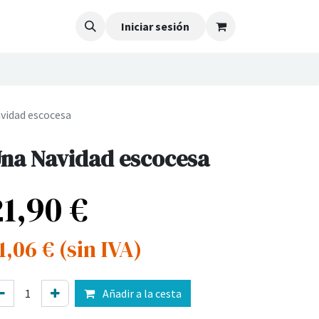
Iniciar sesión
vidad escocesa
na Navidad escocesa
21,90
€
1,06
€
(sin IVA)
Añadir a la cesta