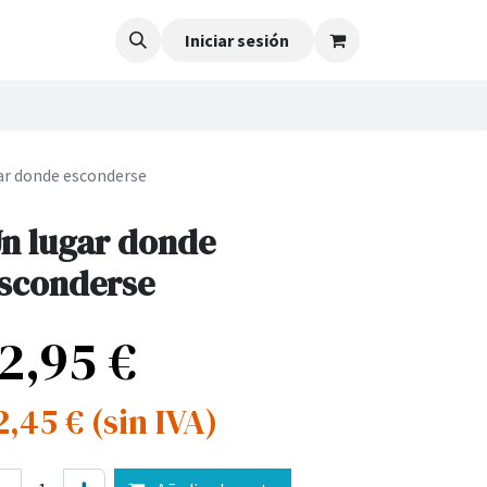
Iniciar sesión
ar donde esconderse
n lugar donde
sconderse
12,95
€
2,45
€
(sin IVA)