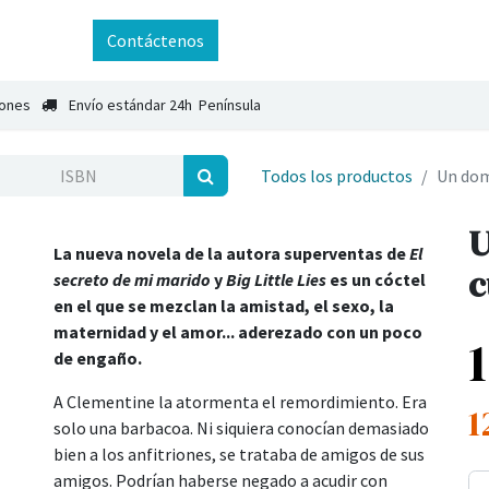
ntáctenos
Contáctenos
iones
Envío estándar 24h Península
Todos los productos
Un dom
U
La nueva novela de la autora superventas de
El
c
secreto de mi marido
y
Big Little Lies
es un cóctel
en el que se mezclan la amistad, el sexo, la
maternidad y el amor... aderezado con un poco
de engaño.
A Clementine la atormenta el remordimiento. Era
1
solo una barbacoa. Ni siquiera conocían demasiado
bien a los anfitriones, se trataba de amigos de sus
amigos. Podrían haberse negado a acudir con