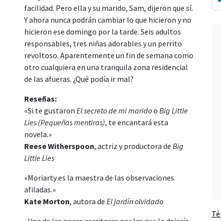
facilidad. Pero ella y su marido, Sam, dijeron que sí.
Y ahora nunca podrán cambiar lo que hicieron y no
hicieron ese domingo por la tarde. Seis adultos
responsables, tres niñas adorables y un perrito
revoltoso. Aparentemente un fin de semana como
otro cualquiera en una tranquila zona residencial
de las afueras. ¿Qué podía ir mal?
Reseñas:
«Si te gustaron
El secreto de mi marido
o
Big Little
Lies
(Pequeñas mentiras)
, te encantará esta
novela.»
Reese Witherspoon
, actriz y productora de
Big
Little Lies
«Moriarty es la maestra de las observaciones
afiladas.»
Kate Morton
, autora de
El jardín olvidado
Té