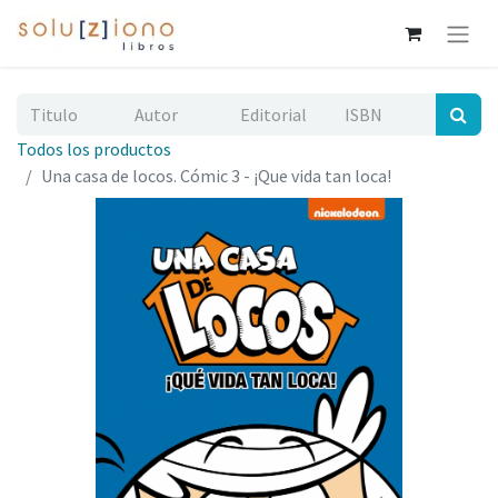
Todos los productos
Una casa de locos. Cómic 3 - ¡Que vida tan loca!