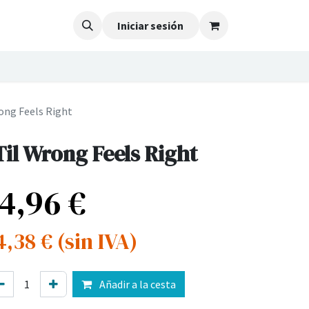
Iniciar sesión
rong Feels Right
Til Wrong Feels Right
14,96
€
4,38
€
(sin IVA)
Añadir a la cesta