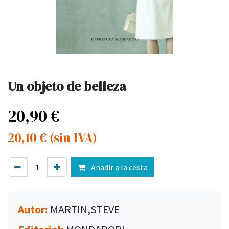
Un objeto de belleza
20,90
€
20,10
€
(sin IVA)
Añadir a la cesta
Autor:
MARTIN,STEVE