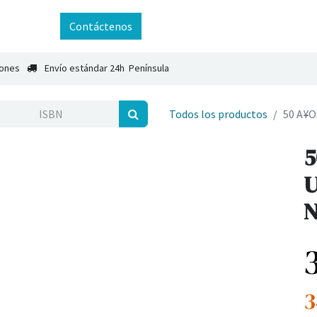
ntáctenos
Contáctenos
iones
Envío estándar 24h Península
Todos los productos
50 A¥O
5
U
N
3