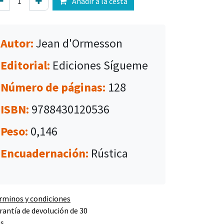
Añadir a la cesta
Autor:
Jean d'Ormesson
Editorial:
Ediciones Sígueme
Número de páginas:
128
ISBN:
9788430120536
Peso:
0,146
Encuadernación:
Rústica
rminos y condiciones
rantía de devolución de 30
as