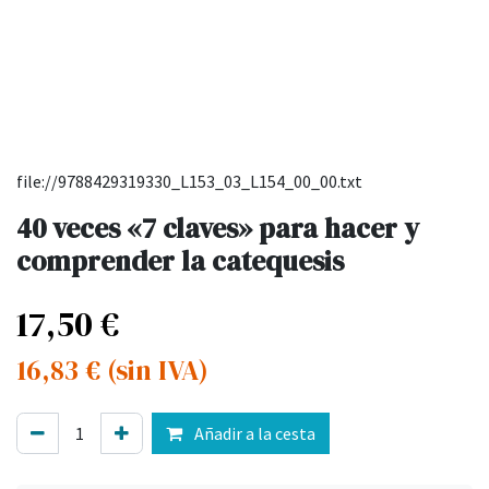
file://9788429319330_L153_03_L154_00_00.txt
40 veces «7 claves» para hacer y
comprender la catequesis
17,50
€
16,83
€
(sin IVA)
Añadir a la cesta