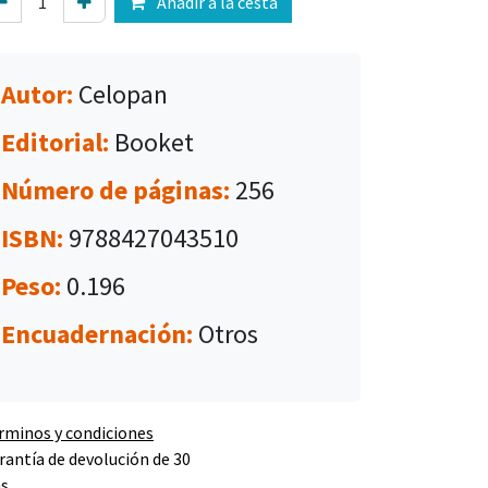
Añadir a la cesta
Autor:
Celopan
Editorial:
Booket
Número de páginas:
256
ISBN:
9788427043510
Peso:
0.196
Encuadernación:
Otros
rminos y condiciones
rantía de devolución de 30
as