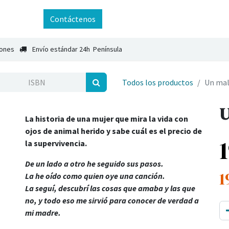
ntáctenos
Contáctenos
iones
Envío estándar 24h Península
Todos los productos
Un mal
U
La historia de una mujer que mira la vida con
ojos de animal herido y sabe cuál es el precio de
la supervivencia.
De un la
do a otro he seguido sus pasos.
1
La he o
ído como quien oye una canción.
La seguí, descubrí las cosas que amaba y las que
no, y todo eso me sirvió para conocer de verdad a
mi madre.