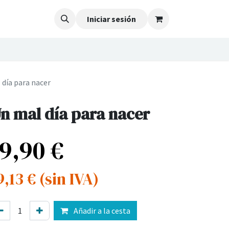
Iniciar sesión
 día para nacer
n mal día para nacer
19,90
€
9,13
€
(sin IVA)
Añadir a la cesta