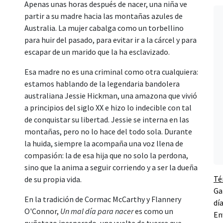
Apenas unas horas después de nacer, una niña ve
partir a su madre hacia las montañas azules de
Australia. La mujer cabalga como un torbellino
para huir del pasado, para evitar ir a la cárcel y para
escapar de un marido que la ha esclavizado.
Esa madre no es una criminal como otra cualquiera:
estamos hablando de la legendaria bandolera
australiana Jessie Hickman, una amazona que vivió
a principios del siglo XX e hizo lo indecible con tal
de conquistar su libertad. Jessie se interna en las
montañas, pero no lo hace del todo sola. Durante
la huida, siempre la acompaña una voz llena de
compasión: la de esa hija que no solo la perdona,
sino que la anima a seguir corriendo y a ser la dueña
Té
de su propia vida.
Ga
En la tradición de Cormac McCarthy y Flannery
dí
O'Connor,
Un mal día para nacer
es como un
En