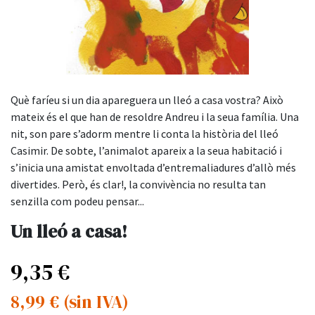
Què faríeu si un dia apareguera un lleó a casa vostra? Això
mateix és el que han de resoldre Andreu i la seua família. Una
nit, son pare s’adorm mentre li conta la història del lleó
Casimir. De sobte, l’animalot apareix a la seua habitació i
s’inicia una amistat envoltada d’entremaliadures d’allò més
divertides. Però, és clar!, la convivència no resulta tan
senzilla com podeu pensar...
Un lleó a casa!
9,35
€
8,99
€
(sin IVA)