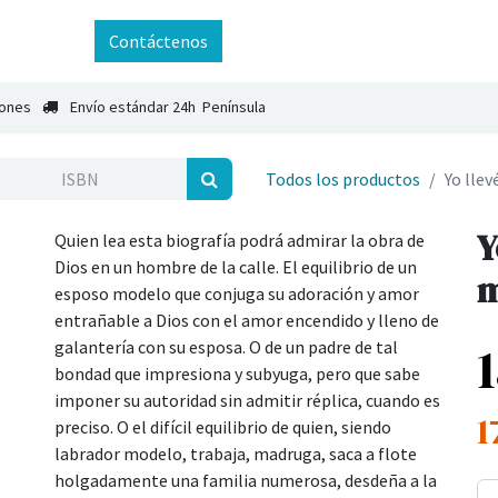
ntáctenos
Contáctenos
iones
Envío estándar 24h Península
Todos los productos
Yo llev
Y
Quien lea esta biografía podrá admirar la obra de
Dios en un hombre de la calle. El equilibrio de un
m
esposo modelo que conjuga su adoración y amor
entrañable a Dios con el amor encendido y lleno de
galantería con su esposa. O de un padre de tal
bondad que impresiona y subyuga, pero que sabe
imponer su autoridad sin admitir réplica, cuando es
1
preciso. O el difícil equilibrio de quien, siendo
labrador modelo, trabaja, madruga, saca a flote
holgadamente una familia numerosa, desdeña a la