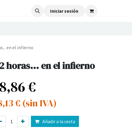
Iniciar sesión
s... en el infierno
2 horas... en el infierno
18,86
€
8,13
€
(sin IVA)
Añadir a la cesta