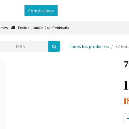
ntáctenos
Contáctenos
iones
Envío estándar 24h Península
Todos los productos
72 hora
7
1