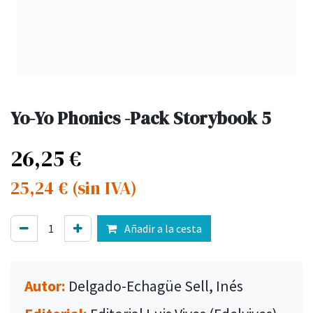
Yo-Yo Phonics -Pack Storybook 5
26,25
€
25,24
€
(sin IVA)
Añadir a la cesta
Autor:
Delgado-Echagüe Sell, Inés