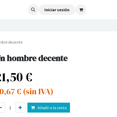
Iniciar sesión
bre decente
n hombre decente
21,50
€
0,67
€
(sin IVA)
Añadir a la cesta