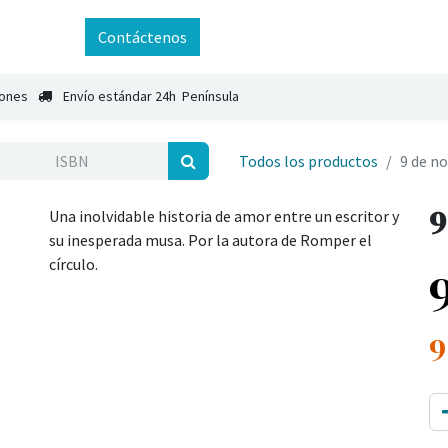
ntáctenos
Contáctenos
iones
Envío estándar 24h Península
Todos los productos
9 de n
9
Una inolvidable historia de amor entre un escritor y
su inesperada musa. Por la autora de Romper el
círculo.
9