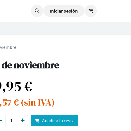
Iniciar sesión
oviembre
 de noviembre
9,95
€
,57
€
(sin IVA)
Añadir a la cesta