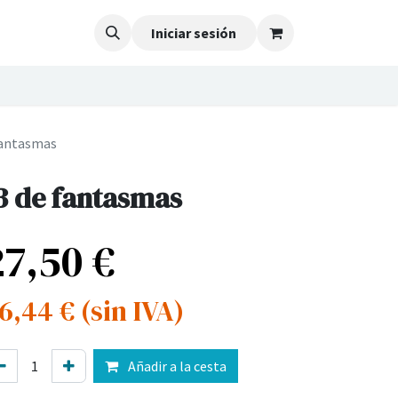
Iniciar sesión
fantasmas
3 de fantasmas
27,50
€
6,44
€
(sin IVA)
Añadir a la cesta