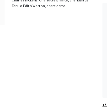
Charles Dickens, Charlotte Brontë, Sheridan Le
Fanu o Edith Warton, entre otros.
Té