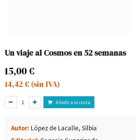
Un viaje al Cosmos en 52 semanas
15,00
€
14,42
€
(sin IVA)
Añadir a la cesta
Autor:
López de Lacalle, Silbia