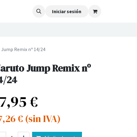
Iniciar sesión
 Jump Remix nº 14/24
aruto Jump Remix nº
4/24
17,95
€
7,26
€
(sin IVA)